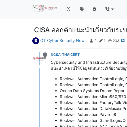
CISA ออกคำแนะนำเกี่ยวกับระ
OT Cyber Security News
2
1
233
NCSA_THAICERT
Cybersecurity and Infrastructure Securit
แนะนำเหล่านี้ให้ข้อมูลที่ทันท่วงทีเกี่ยวกับป
Rockwell Automation ControlLogix
Rockwell Automation ControlLogix
Ocean Data Systems Dream Report
Rockwell Automation Micro850/870
Rockwell Automation FactoryTalk Vie
Rockwell Automation DataMosaix Pr
Rockwell Automation Pavilion8
Rockwell Automation GuardLogix/Con
Rockwell Automation AADvance Sta