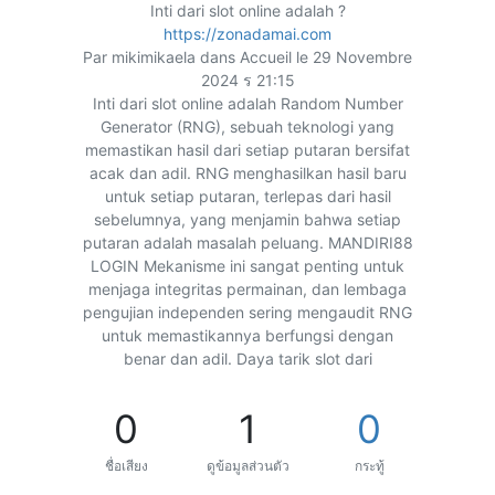
Inti dari slot online adalah ?
https://zonadamai.com
Par mikimikaela dans Accueil le 29 Novembre
2024 ร 21:15
Inti dari slot online adalah Random Number
Generator (RNG), sebuah teknologi yang
memastikan hasil dari setiap putaran bersifat
acak dan adil. RNG menghasilkan hasil baru
untuk setiap putaran, terlepas dari hasil
sebelumnya, yang menjamin bahwa setiap
putaran adalah masalah peluang. MANDIRI88
LOGIN Mekanisme ini sangat penting untuk
menjaga integritas permainan, dan lembaga
pengujian independen sering mengaudit RNG
untuk memastikannya berfungsi dengan
benar dan adil. Daya tarik slot dari
0
1
0
ชื่อเสียง
ดูข้อมูลส่วนตัว
กระทู้