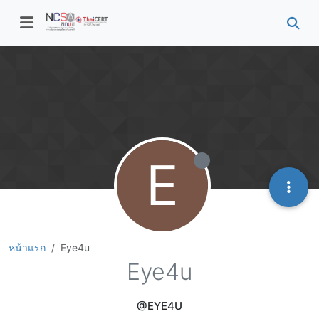
E
หน้าแรก
Eye4u
Eye4u
@EYE4U