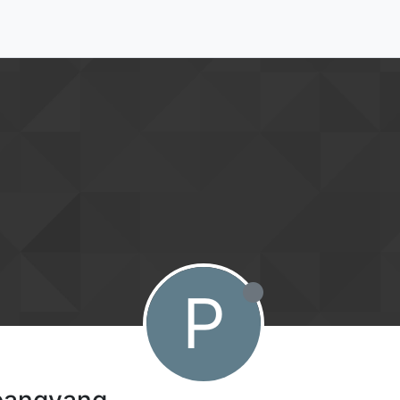
P
ย pangyang