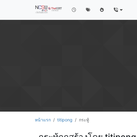
หน้าแรก
titipong
กระทู้
กระทู้ถูกสร้างโดย titipong