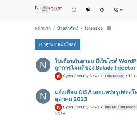
หน้าแรก
ป้ายคำศัพท์
forensics
เข้าสู่ระบบเพื่อโพสต์
ในเดือนกันยายน มีเว็บไซต์ WordPr
N
ถูกการโจมตีของ Balada Injector
Cyber Security News
•
•
12 ต
FORENSICS
แจ้งเตือน CISA เผยแพร่สรุปช่องโหว
N
ตุลาคม 2023
Cyber Security News
•
DIGITAL FORENSICS
NCSA