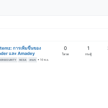
0
1
temz: การเพิ่มขึ้นของ
Loader และ Amadey
โหวต
กระทู้
•
16 พ.ย.
BERSECURITY
NCSA
สกมช