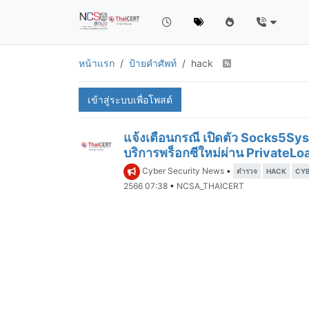
หน้าแรก
ป้ายคำศัพท์
hack
เข้าสู่ระบบเพื่อโพสต์
แจ้งเตือนกรณี เปิดตัว Socks5Sys
บริการพร็อกซีใหม่ผ่าน Private
Cyber Security News
•
ตำรวจ
HACK
CY
2566 07:38
•
NCSA_THAICERT