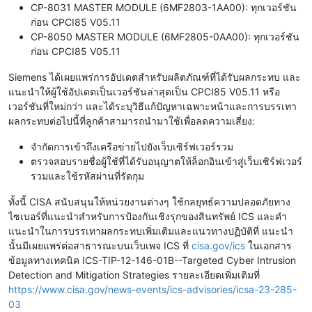
CP-8031 MASTER MODULE (6MF2803-1AA00): ทุกเวอร์ชัน
ก่อน CPCI85 V05.11
CP-8050 MASTER MODULE (6MF2805-0AA00): ทุกเวอร์ชัน
ก่อน CPCI85 V05.11
Siemens ได้เผยแพร่การอัปเดตสำหรับผลิตภัณฑ์ที่ได้รับผลกระทบ และ
แนะนำให้ผู้ใช้อัปเดตเป็นเวอร์ชันล่าสุดเป็น CPCI85 V05.11 หรือ
เวอร์ชันที่ใหม่กว่า และได้ระบุวิธีแก้ปัญหาเฉพาะหน้าและการบรรเทา
ผลกระทบต่อไปนี้ที่ลูกค้าสามารถนำมาใช้เพื่อลดความเสี่ยง:
จำกัดการเข้าถึงเครือข่ายไปยังเว็บเซิร์ฟเวอร์รวม
ตรวจสอบรายชื่อผู้ใช้ที่ได้รับอนุญาตให้ล็อกอินเข้าสู่เว็บเซิร์ฟเวอร์
รวมและใช้รหัสผ่านที่รัดกุม
ทั้งนี้ CISA สนับสนุนให้หน่วยงานต่างๆ ใช้กลยุทธ์ความปลอดภัยทาง
ไซเบอร์ที่แนะนำสำหรับการป้องกันเชิงรุกของสินทรัพย์ ICS และคำ
แนะนำในการบรรเทาผลกระทบเพิ่มเติมและแนวทางปฏิบัติที่ แนะนำ
นั้นมีเผยแพร่ต่อสาธารณะบนเว็บเพจ ICS ที่
cisa.gov/ics
ในเอกสาร
ข้อมูลทางเทคนิค ICS-TIP-12-146-01B--Targeted Cyber ​​Intrusion
Detection and Mitigation Strategies รายละเอียดเพิ่มเติมที่
https://www.cisa.gov/news-events/ics-advisories/icsa-23-285-
03