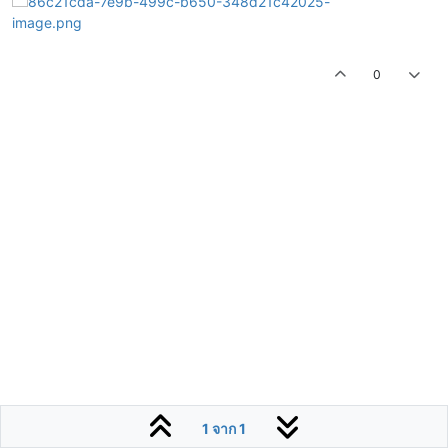
0
1 จาก 1