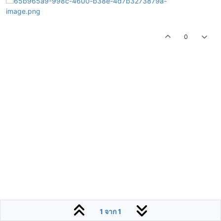
0
1 จาก 1