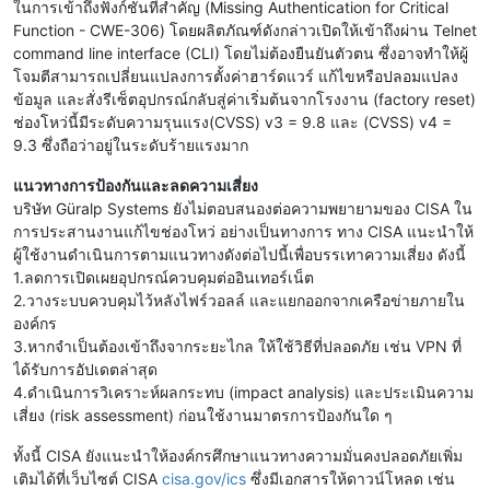
ในการเข้าถึงฟังก์ชันที่สำคัญ (Missing Authentication for Critical
Function - CWE-306) โดยผลิตภัณฑ์ดังกล่าวเปิดให้เข้าถึงผ่าน Telnet
command line interface (CLI) โดยไม่ต้องยืนยันตัวตน ซึ่งอาจทำให้ผู้
โจมตีสามารถเปลี่ยนแปลงการตั้งค่าฮาร์ดแวร์ แก้ไขหรือปลอมแปลง
ข้อมูล และสั่งรีเซ็ตอุปกรณ์กลับสู่ค่าเริ่มต้นจากโรงงาน (factory reset)
ช่องโหว่นี้มีระดับความรุนแรง(CVSS) v3 = 9.8 และ (CVSS) v4 =
9.3 ซึ่งถือว่าอยู่ในระดับร้ายแรงมาก
แนวทางการป้องกันและลดความเสี่ยง
บริษัท Güralp Systems ยังไม่ตอบสนองต่อความพยายามของ CISA ใน
การประสานงานแก้ไขช่องโหว่ อย่างเป็นทางการ ทาง CISA แนะนำให้
ผู้ใช้งานดำเนินการตามแนวทางดังต่อไปนี้เพื่อบรรเทาความเสี่ยง ดังนี้
1.ลดการเปิดเผยอุปกรณ์ควบคุมต่ออินเทอร์เน็ต
2.วางระบบควบคุมไว้หลังไฟร์วอลล์ และแยกออกจากเครือข่ายภายใน
องค์กร
3.หากจำเป็นต้องเข้าถึงจากระยะไกล ให้ใช้วิธีที่ปลอดภัย เช่น VPN ที่
ได้รับการอัปเดตล่าสุด
4.ดำเนินการวิเคราะห์ผลกระทบ (impact analysis) และประเมินความ
เสี่ยง (risk assessment) ก่อนใช้งานมาตรการป้องกันใด ๆ
ทั้งนี้ CISA ยังแนะนำให้องค์กรศึกษาแนวทางความมั่นคงปลอดภัยเพิ่ม
เติมได้ที่เว็บไซต์ CISA
cisa.gov/ics
ซึ่งมีเอกสารให้ดาวน์โหลด เช่น