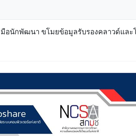
องมือนักพัฒนา ขโมยข้อมูลรับรองคลาวด์แล