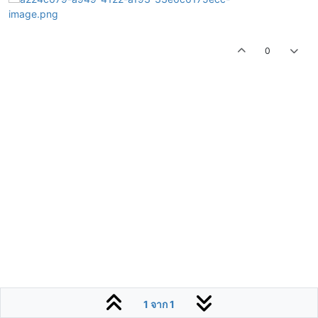
0
1 จาก 1