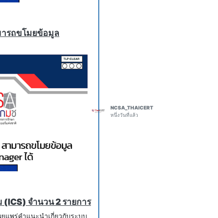
a ASCII diagrams, at each
มารถขโมยข้อมูล
kernel-flaw-lets.html
year-old-linux-kernel-flaw-
Samsung Phones
bilities in Samsung
mobile devices. The research
researcher at Microsoft,
cking Lab. Gannon and
NCSA_THAICERT
หนึ่งวันที่แล้ว
2Own Ireland hacking
 after exploiting them to
ailand
ain-turned-bixby-against-
z Servers
er and lands inside an
uest arrives
the host. Bonita BPM
 (ICS) จำนวน 2 รายการ
 onboarding for banks,
เผยแพร่คำแนะนำเกี่ยวกับระบบ