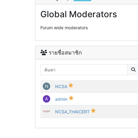
Global Moderators
Forum wide moderators
รายชื่อสมาชิก
N
NCSA
A
admin
NCSA_THAICERT