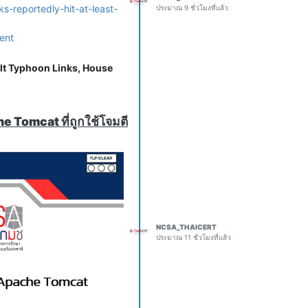
-reportedly-hit-at-least-
ประมาณ 9 ชั่วโมงที่แล้ว
ent
lt Typhoon Links, House
ve footholds in the U.S.
s Chinese hacking
e Tomcat ที่ถูกใช้โจมตี
san Select Committee on
ile, China Unicom, and
mmunications licenses
 due to cybersecurity
se
c442-2d93-45ea-8cab-
NCSA_THAICERT
ประมาณ 11 ชั่วโมงที่แล้ว
Led By CVSS 10.0 Cross-
n have patched 11
ice Provider Console, and