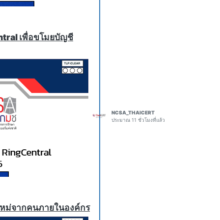
mcp-django-patch.html
 Server Files Via Org-
al เพื่อขโมยบัญชี
ice account can access on
ough 1.27.0. No login, no
ed Org-mode markup are
law is tracked as CVE-2026-
ived its formal advisory on
 separate remote code
NCSA_THAICERT
let-unauthenticated.html
ประมาณ 11 ชั่วโมงที่แล้ว
alog
ited Vulnerabilities (KEV)
Untrusted Data
cisa-adds-one-known-
t Hijacking
บบใหม่จากคนภายในองค์กร
 Perplexity Comet, ChatGPT