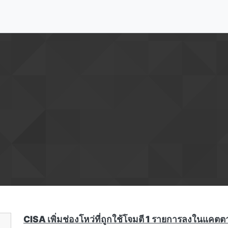
CISA เพิ่มช่องโหว่ที่ถูกใช้โจมตี 1 รายการลงในแคตต