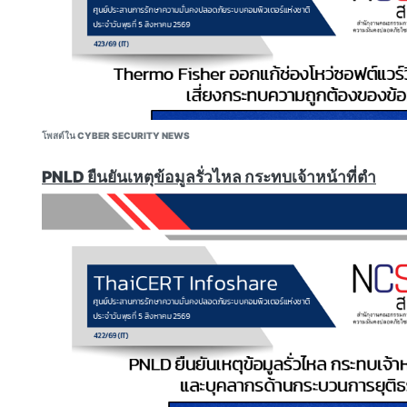
pattern that extends beyond this open-source project t
configuration and executable code are the same thing. 
สามารถติดตามข่าวสารได้ที่ webboard หรือ Facebook NCSA Th
browses to a Paperclip deployment, creates an account
executes arbitrary commands on the server. A developer
configuration bundle into their local Paperclip instance
executes as the Paperclip process. Neither requires a ph
credential, or user interaction, just three distinct authori
โพสต์ใน CYBER SECURITY NEWS
Paperclip treats agent configuration."
https://www.oasis.security/blog/paperclip-agent-vulnerab
PNLD ยืนยันเหตุข้อมูลรั่วไหล กระทบเจ้าหน้าที่ตำ
https://thehackernews.com/2026/08/paperclip-ai-flaws-
https://www.infosecurity-magazine.com/news/paperclip-a
OVSwrap: Another Linux Local Root Vulnerability
"In CIFSwitch, we gave models the tools to build and na
and got a nice multihop logical vulnerability chain in retur
bugs: they are elegant and reliable. Memory bugs, OTOH
grooming, indeterminism, and the chance to crash the hos
right. It also doesn’t help that (open) LLMs, in my experi
at reasoning about memory issues (finding an overflow is
สามารถติดตามข่าวสารได้ที่ webboard หรือ Facebook NCSA Th
‘geometrically’ to groom the memory for an exploit is an
aside, I figured – why not try and solve LLMs’ blindspots’
settled on something extremely basic: forcing the hunte