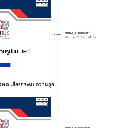
zero-click exploits that can
nts and turn them against
formation from multiple
a task without reliably
An adversary who can slip
he agent and use its access
NCSA_THAICERT
e data, accounts, and other
ประมาณ 11 ชั่วโมงที่แล้ว
ailand
o-click-agent-hijacking
rails against prompt
s going anywhere anytime
ngineer Artem Chaikin
wsers." The session aimed
 DNA เสี่ยงกระทบความถูก
wsers, which increasingly
ith web applications on
rfect-fix-ai-browser-
es a Vulnerability
vulnerabilities spanning
Together, they illustrate a