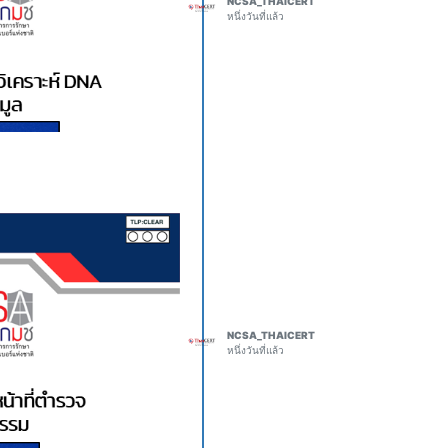
NCSA_THAICERT
o any system where
หนึ่งวันที่แล้ว
An unauthenticated attacker
ailand
, and within moments,
 imports a malicious agent
, and the specified command
ishing email, stolen
zation failures in how
ilities
let-attackers-run.html
i-vulnerabilities-rce/
vigate semantic graphs –
n. I like deterministic logic
, almost always involve
t if you don’t place things
NCSA_THAICERT
ence, are just not that good
หนึ่งวันที่แล้ว
 one thing, but thinking
ailand
other). My taste preferences
 with tools once again? I
r agents to keep a