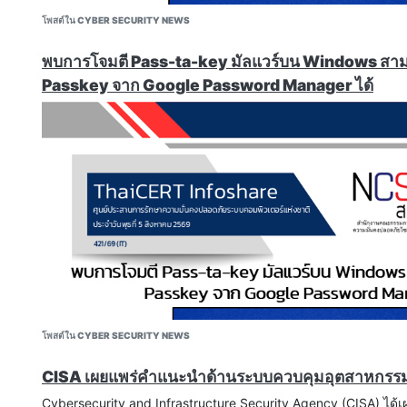
persistent state of the relevant geometric structures vi
โพสต์ใน CYBER SECURITY NEWS
state of iteration."
https://heyitsas.im/posts/ovswrap/
พบการโจมตี Pass-ta-key มัลแวร์บน Windows สา
https://thehackernews.com/2026/08/new-ovswrap-linux-
Passkey จาก Google Password Manager ได้
https://securityaffairs.com/196657/hacking/ovswrap-13-
lets-local-users-become-root.html
How a $50,000 Exploit Chain Turned Bixby Against 
"Two security researchers found a way to exploit vulnera
software, including the virtual assistant Bixby, to hack 
was conducted by Dimitrios Valsamaras, senior security 
and Ken Gannon, head of mobile research at Mobile Ha
Valsamaras demonstrated the vulnerabilities at the Pwn
competition in October 2025, where they earned $50,000
สามารถติดตามข่าวสารได้ที่ webboard หรือ Facebook NCSA Th
hack a Samsung Galaxy S25 device."
https://www.securityweek.com/how-a-50000-exploit-ch
samsung-phones/
Pre-Auth RCE In Enterprise Java Hits Bonita And OFBi
"An attacker sends a single web request to a Bonita serv
โพสต์ใน CYBER SECURITY NEWS
internal API that assumed nobody could reach it. The req
unauthenticated. From there the attacker runs code on 
CISA เผยแพร่คำแนะนำด้านระบบควบคุมอุตสาหกรรม
handles loan approvals, insurance claims, and employee
Cybersecurity and Infrastructure Security Agency (CISA) ได้