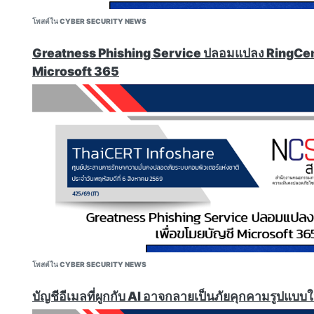
Django."
https://thehackernews.com/2026/08/veeam-terraform-
โพสต์ใน CYBER SECURITY NEWS
Critical Gitea Flaw Let Unauthenticated Attackers Read
Mode Markup
Greatness Phishing Service ปลอมแปลง RingCentr
"An unauthenticated attacker can read any file the serv
Microsoft 365
Gitea, the self-hosted Git platform, in versions 1.22.1 thr
repository write access. A public repository and craft
enough. The flaw is fixed in Gitea 1.27.1. The file-read f
59774, rated Critical with a CVSS score of 9.8, and rece
August 2. Gitea 1.27.1 also patches CVE-2026-60004, a
execution bug covered in a prior THN report."
https://thehackernews.com/2026/08/critical-gitea-flaw-
CISA Adds One Known Exploited Vulnerability To Cat
"CISA has added one new vulnerability to its Known Explo
Catalog, based on evidence of active exploitation.
CVE-2026-63077 JetBrains TeamCity Deserialization of 
Vulnerability"
https://www.cisa.gov/news-events/alerts/2026/08/05/
โพสต์ใน CYBER SECURITY NEWS
exploited-vulnerability-catalog
AI Browsers Vulnerable To 'PleaseFix' Zero-Click Agen
บัญชีอีเมลที่ผูกกับ AI อาจกลายเป็นภัยคุกคามรูปแ
"Browsers such as Claude in Chrome, Gemini in Chrome,