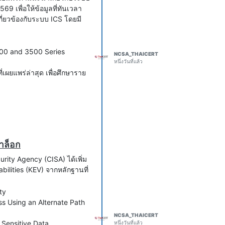
ace answers to strangers."
9 เพื่อให้ข้อมูลที่ทันเวลา
rce-java-bonita-ofbiz-cve-
กี่ยวข้องกับระบบ ICS โดยมี
s Still Hit
00 and 3500 Series
h a "simple" SQL injection
NCSA_THAICERT
หนึ่งวันที่แล้ว
app, and ended with OS-
ผยแพร่ล่าสุด เพื่อศึกษาราย
ailand
l access the threat actor
ource within an Oracle
a Source (a code-object
s developers to store and
ailand
e threat actor abused this
"
tion-oracle
าล็อก
rs-run-khunt-post-
urity Agency (CISA) ได้เพิ่ม
ilities (KEV) จากหลักฐานที่
ack Further Than Anyone
ty
 of attacks on open-source
s Using an Alternate Path
eviously thought, according
rScoop. The threat actor,
NCSA_THAICERT
Sensitive Data
rs as it compromised and
หนึ่งวันที่แล้ว