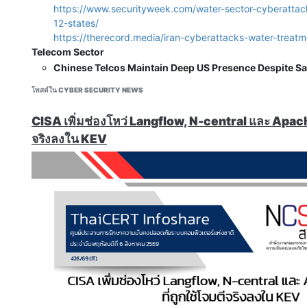
https://www.securityweek.com/water-sector-cyberattacks
12-states/
https://therecord.media/iran-cyberattacks-water-treatm
Telecom Sector
Chinese Telcos Maintain Deep US Presence Despite Sa
Committee Says
โพสต์ใน CYBER SECURITY NEWS
"Three Chinese telecommunications giants continue to ha
internet ecosystem despite their alleged role in previou
CISA เพิ่มช่องโหว่ Langflow, N-central และ Apach
campaigns, lawmakers said Tuesday. Congress’s biparti
จริงลงใน KEV
China published a 49-page investigation into China Mob
China Telecom — three companies that had their teleco
denied or revoked by regulators between 2019 and 2022
concerns."
https://therecord.media/chinese-hackers-telecoms-hou
https://files.constantcontact.com/f0eecb46901/f655
9d58a3a04052.pdf
Vulnerabilities
Veeam, Terraform MCP, Django Patch Critical Flaws, 
Tenant Bug
"HashiCorp, Veeam, and the Django Software Foundatio
vulnerabilities across Terraform MCP Server, Veeam Serv