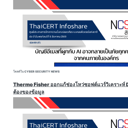
Atlas, and Copilot Edge are vulnerable to a new class of 
allow attackers to hijack their artificial intelligence age
users. The problem stems from how the AI agents pull in
sources, such as emails and webpages, while working on 
distinguishing between trusted and untrusted content. 
malicious instructions into that content can weaponize t
to act on the user's behalf, potentially reaching sensitiv
connected services."
สามารถติดตามข่าวสารได้ที่ webboard หรือ Facebook NCSA Th
https://www.darkreading.com/cyber-risk/ai-browsers-zer
No Perfect Fix For AI Browser Prompt Injection Flaws
"While AI-powered web browsers are getting more guard
injections, it seems unlikely that the prevalent threat i
โพสต์ใน CYBER SECURITY NEWS
soon. At Black Hat USA 2026, Brave Software security e
hosted a session titled "Attacking and Defending AI Bro
Thermo Fisher ออกแก้ช่องโหว่ซอฟต์แวร์วิเคราะห์
to illuminate the security reality behind modern web bro
integrate AI assistants that can navigate and interact w
ต้องของข้อมูล
users' behalf."
https://www.darkreading.com/application-security/no-pe
prompt-injection-flaws
Breaking The Paperclip: When Agent Configuration Becom
"Oasis Security researchers discovered three critical 
Paperclip's
authenticated and local-development modes. 