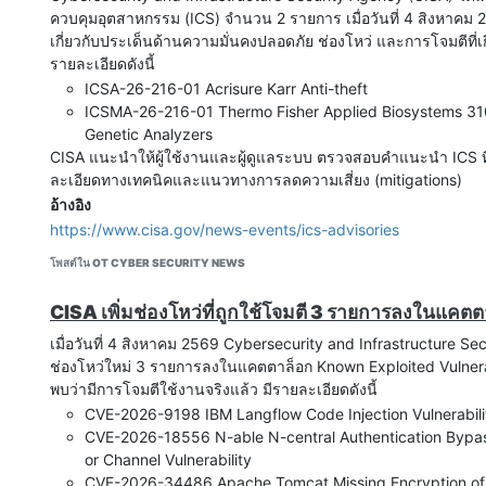
insurers, and government agencies, and its internal surf
ควบคุมอุตสาหกรรม (ICS) จำนวน 2 รายการ เมื่อวันที่ 4 สิงหาคม 256
https://www.helpnetsecurity.com/2026/08/05/pre-auth-
เกี่ยวกับประเด็นด้านความมั่นคงปลอดภัย ช่องโหว่ และการโจมตีที่เ
2026-31986/
รายละเอียดดังนี้
Malware
ICSA-26-216-01 Acrisure Karr Anti-theft
Toolkit Installation Via SQL Injection Shows The Classic
ICSMA-26-216-01 Thermo Fisher Applied Biosystems 31
"Huntress recently observed an incident that started wit
Genetic Analyzers
bug in an organization's vulnerable public-facing web 
CISA แนะนำให้ผู้ใช้งานและผู้ดูแลระบบ ตรวจสอบคำแนะนำ ICS ที่เ
สามารถติดตามข่าวสารได้ที่ webboard หรือ Facebook NCSA Th
level remote code execution. Notably, after gaining initia
ละเอียดทางเทคนิคและแนวทางการลดความเสี่ยง (mitigations)
dropped a post-exploitation toolkit (khunt) via a Java S
อ้างอิง
database, which is a novel aspect of this attack. A Jav
https://www.cisa.gov/news-events/ics-advisories
that's stored directly in Oracle's database engine) allow
สามารถติดตามข่าวสารได้ที่ webboard หรือ Facebook NCSA Th
run Java code in the database as schema objects, but th
โพสต์ใน OT CYBER SECURITY NEWS
as a way to upload the toolkit directly into the database.
https://www.huntress.com/blog/khunt-malware-sql-injec
CISA เพิ่มช่องโหว่ที่ถูกใช้โจมตี 3 รายการลงในแคตต
https://www.bleepingcomputer.com/news/security/hacke
เมื่อวันที่ 4 สิงหาคม 2569 Cybersecurity and Infrastructure Sec
exploitation-toolkit-from-oracle-database/
ช่องโหว่ใหม่ 3 รายการลงในแคตตาล็อก Known Exploited Vulnerab
Open-Source Software’s Archenemy TeamPCP Goes B
พบว่ามีการโจมตีใช้งานจริงแล้ว มีรายละเอียดดังนี้
Thought
CVE-2026-9198 IBM Langflow Code Injection Vulnerabili
"TeamPCP, the threat actor behind an unrelenting flurry
CVE-2026-18556 N-able N-central Authentication Bypas
software this year, has been active much longer than pr
or Channel Vulnerability
to research Oligo Security shared exclusively with Cybe
CVE-2026-34486 Apache Tomcat Missing Encryption of 
which gained notoriety and has captivated threat hunte