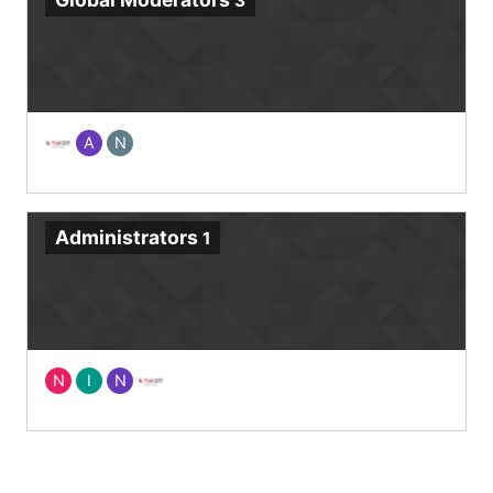
3
A
N
Administrators
1
N
I
N